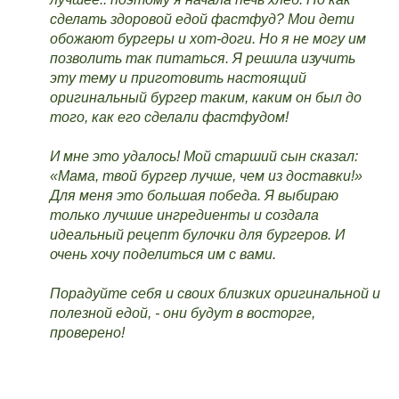
сделать здоровой едой фастфуд? Мои дети
обожают бургеры и хот-доги. Но я не могу им
позволить
так
питаться. Я решила изучить
эту тему и приготовить настоящий
оригинальный бургер так
им
, каким он был до
того, как его сделали фастфудом!
И мне это удалось! Мой старший сын сказа
л:
«М
ама
,
твой бур
гер
лучше
,
чем из доставк
и!»
Для меня это большая
победа. Я выбираю
только
лучшие ингредиенты и создала
идеальный рецепт булочки для бургеров. И
очень хочу поделиться им с вами.
Пор
адуйте себя и своих близких оригинальной
и
полезной едой
, - они будут в восторге,
проверено
!