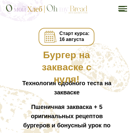
Связаться со службой
Старт курса:
поддержки
16 августа
Выберите удобный способ связи:
Бургер на
закваске с
Электронная почта
нуля!
Технология сдобного теста на
закваске
ВКонтакте
Пшеничная закваска + 5
Телеграм
оригинальных рецептов
бургеров и бонусный урок по